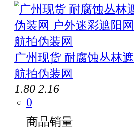
广州现货 耐腐蚀丛林遮
航拍伪装网
1.80
2.16
0
商品销量